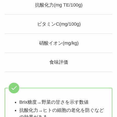
抗酸化力(mg TE/100g)
ビタミンC(mg/100g)
硝酸イオン(mg/kg)
食味評価
Brix糖度→野菜の甘さを示す数値
抗酸化力→ヒトの細胞の老化を防ぐなど
の効果がある